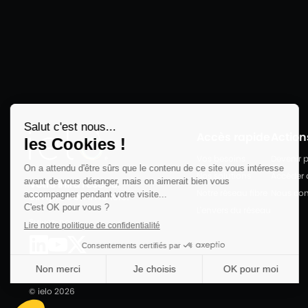
Accès rapide
Action
Vos besoins
Devenir p
Nos solutions
Accéder a
Votre infra réseau.
Notre réseau fibre
Nous con
Simple comme ielo.
L'envers du réseau
Suivez-nous
© ielo 2026