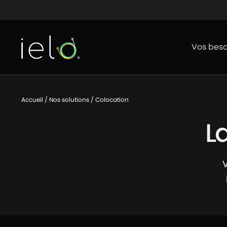
Aller au contenu
Aller au menu
Aller au p
Vos beso
Accueil
/
Nos solutions
/
Colocation
La