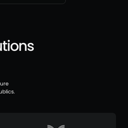
utions
ture
blics.