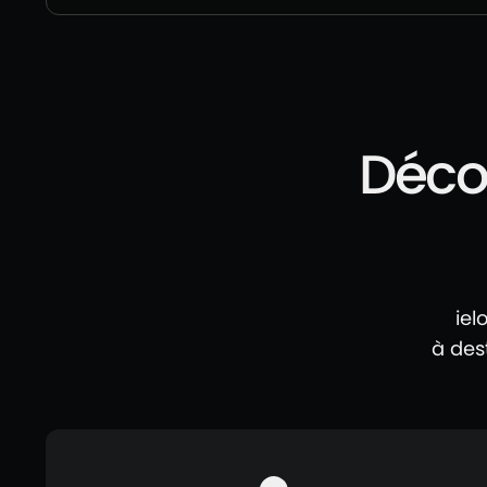
Décou
iel
à des