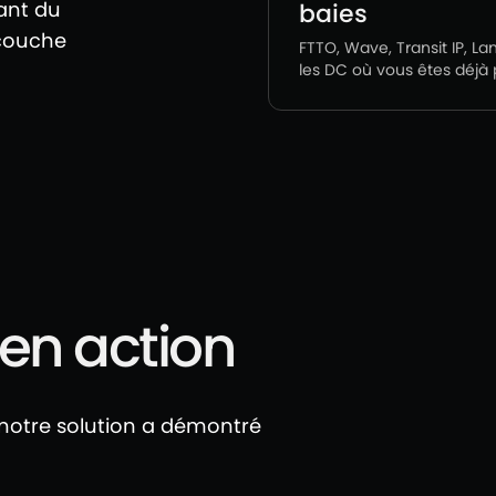
ant du
baies
 couche
FTTO, Wave, Transit IP, L
les DC où vous êtes déjà 
 en action
ù notre solution a démontré