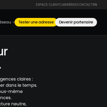
ESPACE CLIENT
CARRIÈRES
CONTACT
FR
EN
réseau
Tester une adresse
Devenir partenaire
ur
.
gences claires :
luer dans le temps.
 vous-même
ences.
cture neutre,