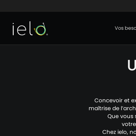
Aller au contenu
Aller au menu
Aller au p
Vos beso
U
Concevoir et ex
maîtrise de l’arch
Que vous 
votre
Chez ielo, n