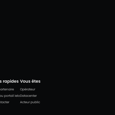
s rapides
Vous êtes
artenaire
Opérateur
u portail ielo
Datacenter
tacter
Acteur public