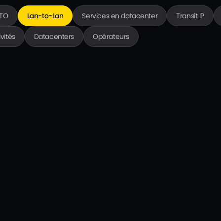
TTO
Lan-to-Lan
Services en datacenter
Transit IP
ivités
Datacenters
Opérateurs