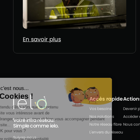
En savoir plus
Accès rapide
Action
Vos besoins
Devenir p
Nos solutions
Accéder a
Votre infra réseau.
Notre réseau fibre
Nous con
Simple comme ielo.
L'envers du réseau
Suivez-nous