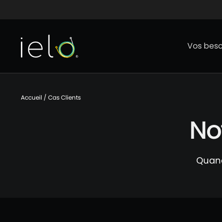
Aller au contenu
Aller au menu
Aller au p
Vos beso
Accueil
/
Cas Clients
Not
Quand