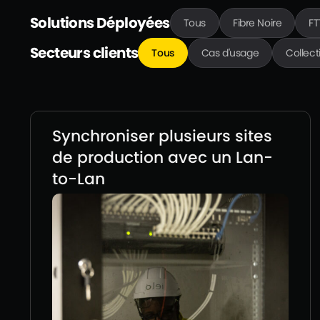
Solutions Déployées
Tous
Fibre Noire
F
Secteurs clients
Tous
Cas d'usage
Collect
Synchroniser plusieurs sites
de production avec un Lan-
to-Lan