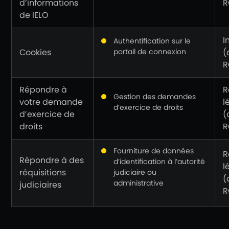
d’informations
R
de IELO
I
Authentification sur le
Cookies
portail de connexion
(
R
Répondre à
R
Gestion des demandes
votre demande
l
d’exercice de droits
d’exercice de
(
droits
R
Fourniture de données
R
Répondre à des
d’identification à l’autorité
l
réquisitions
judiciaire ou
(
administrative
judiciaires
R