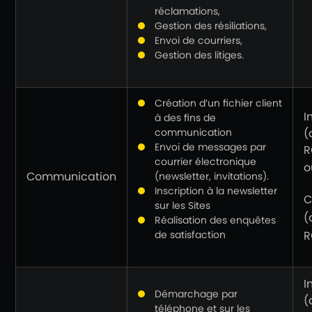
réclamations,
Gestion des résiliations,
Envoi de courriers,
Gestion des litiges.
Création d’un fichier client
I
à des fins de
communication
(
Envoi de messages par
R
courrier électronique
o
Communication
(newsletter, invitations).
Inscription à la newsletter
C
sur les Sites
(
Réalisation des enquêtes
de satisfaction
R
I
Démarchage par
(
téléphone et sur les