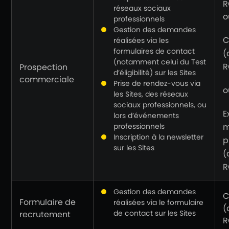
R
réseaux sociaux
o
professionnels
Gestion des demandes
C
réalisées via les
formulaires de contact
(
(notamment celui du Test
R
Prospection
d’éligibilité) sur les Sites
commerciale
Prise de rendez-vous via
o
les Sites, des réseaux
sociaux professionnels, ou
E
lors d’événements
professionnels
m
Inscription à la newsletter
p
sur les Sites
(
R
Gestion des demandes
C
Formulaire de
réalisées via le formulaire
(
de contact sur les Sites
recrutement
R